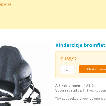
chpauze
Kinderzitje bromfiet
€
168,92
Plaats in win
Artikelnummer
: 11UN10
Voorraadstatus
: 1 - 3 werkdagen
TUV goedgekeurd voor de openbare