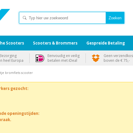
che Scooters
Scooters & Brommers
Gespreide Betaling
Bezorging
Eenvoudig en veilig
Geen verzendkos
in heel Europa
betalen met iDeal
boven de € 75,-
tje bromfiets scooter
rkers gezocht:
nde openingstijden:
praak.