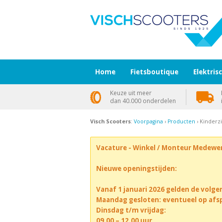
Home
Fietsboutique
Elektris
Keuze uit meer
dan 40.000 onderdelen
Visch Scooters
:
Voorpagina
›
Producten
› Kinderzi
Vacature - Winkel / Monteur Medewe
Nieuwe openingstijden:
Vanaf 1 januari 2026 gelden de volge
Maandag gesloten: eventueel op afs
Dinsdag t/m vrijdag:
09.00 – 12.00 uur