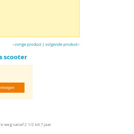
‹ vorige product
|
volgende product ›
s scooter
kelwagen
 weg vanaf 2 1/2 tot 7 jaar