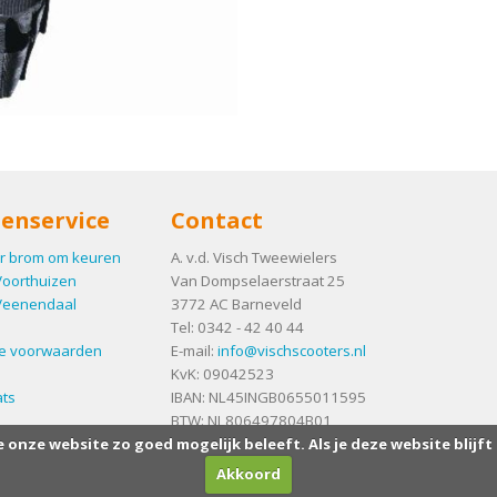
enservice
Contact
r brom om keuren
A. v.d. Visch Tweewielers
Voorthuizen
Van Dompselaerstraat 25
Veenendaal
3772 AC
Barneveld
Tel:
0342 - 42 40 44
e voorwaarden
E-mail:
info@vischscooters.nl
KvK: 09042523
ts
IBAN: NL45INGB0655011595
BTW: NL806497804B01
e onze website zo goed mogelijk beleeft. Als je deze website blijft
Akkoord