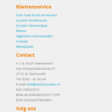
Klantenservice
Snor naar brom om keuren
Scooter Voorthuizen
Scooter Veenendaal
Retour
Algemene voorwaarden
Contact
Werkplaats
Contact
A. v.d. Visch Tweewielers
Van Dompselaerstraat 25
3772 AC
Barneveld
Tel:
0342 - 42 40 44
E-mail:
info@vischscooters.nl
KvK: 09042523
IBAN: NL45INGB0655011595
BTW: NL806497804B01
Volg ons