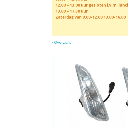
12.00 – 13.00 uur gesloten i.v.m. lun
13.00 – 17.30 uur
Zaterdag van 9.00-12.00 13.00-16.00
‹ Overzicht