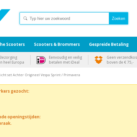
che Scooters
Scooters & Brommers
Gespreide Betaling
Bezorging
Eenvoudig en veilig
Geen verzendkos
in heel Europa
betalen met iDeal
boven de € 75,-
icht set Achter Origineel Vespa Sprint / Primavera
rkers gezocht:
nde openingstijden:
praak.