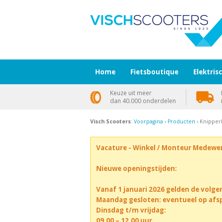
Home
Fietsboutique
Elektris
Keuze uit meer
dan 40.000 onderdelen
Visch Scooters
:
Voorpagina
›
Producten
› Knipperl
Vacature - Winkel / Monteur Medewe
Nieuwe openingstijden:
Vanaf 1 januari 2026 gelden de volge
Maandag gesloten: eventueel op afs
Dinsdag t/m vrijdag:
09.00 – 12.00 uur