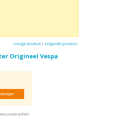
‹ vorige product
|
volgende product ›
ter Origineel Vespa
kelwagen
uwescooterachter