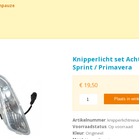
chpauze
Knipperlicht set Ach
Sprint / Primavera
€
19,50
Plaats in win
Artikelnummer
: knipperlichtnie
Voorraadstatus
: Op voorraad
Kleur
: Origineel