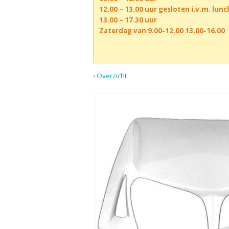
12.00 – 13.00 uur gesloten i.v.m. lun
13.00 – 17.30 uur
Zaterdag van 9.00-12.00 13.00-16.00
‹ Overzicht