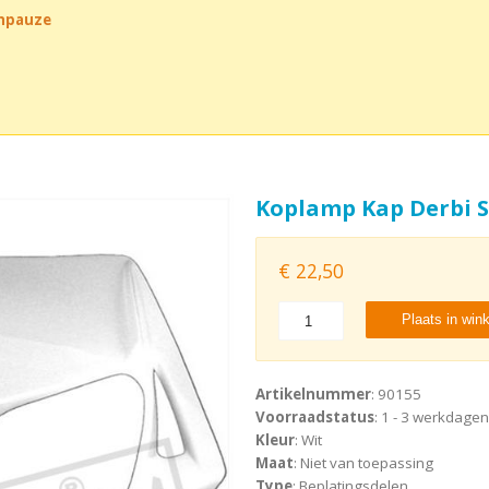
chpauze
Koplamp Kap Derbi 
€
22,50
Plaats in win
Artikelnummer
: 90155
Voorraadstatus
: 1 - 3 werkdagen
Kleur
: Wit
Maat
: Niet van toepassing
Type
: Beplatingsdelen