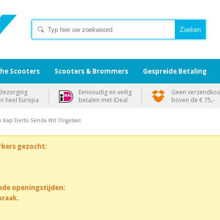
che Scooters
Scooters & Brommers
Gespreide Betaling
Bezorging
Eenvoudig en veilig
Geen verzendkos
in heel Europa
betalen met iDeal
boven de € 75,-
 Kap Derbi Senda Wit Ongelakt
rkers gezocht:
nde openingstijden:
praak.