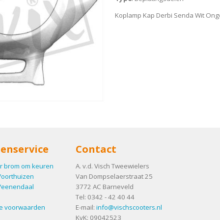
Koplamp Kap Derbi Senda Wit Onge
enservice
Contact
r brom om keuren
A. v.d. Visch Tweewielers
Voorthuizen
Van Dompselaerstraat 25
Veenendaal
3772 AC
Barneveld
Tel:
0342 - 42 40 44
e voorwaarden
E-mail:
info@vischscooters.nl
KvK: 09042523