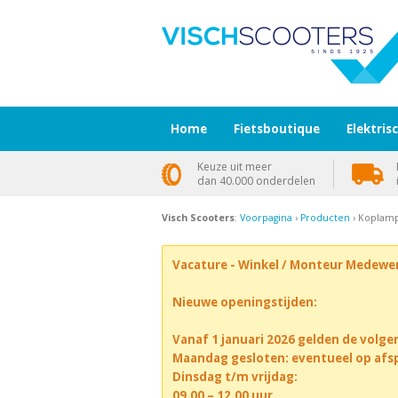
Home
Fietsboutique
Elektris
Keuze uit meer
dan 40.000 onderdelen
Visch Scooters
:
Voorpagina
›
Producten
› Koplamp
Vacature - Winkel / Monteur Medewe
Nieuwe openingstijden:
Vanaf 1 januari 2026 gelden de volge
Maandag gesloten: eventueel op afs
Dinsdag t/m vrijdag:
09.00 – 12.00 uur