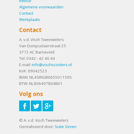
Retour
Algemene voorwaarden
Contact
Werkplaats
Contact
A. v.d. Visch Tweewielers
Van Dompselaerstraat 25
3772 AC
Barneveld
Tel:
0342 - 42 40 44
E-mail:
info@vischscooters.nl
KvK: 09042523
IBAN: NL45INGB0655011595
BTW: NL806497804B01
Volg ons
© A. v.d. Visch Tweewielers
Gerealiseerd door:
Suite Seven