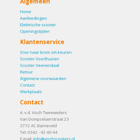
Algemeen
Home
Aanbiedingen
Elektrische scooter
Openingstijden
Klantenservice
Snor naar brom om keuren
Scooter Voorthuizen
Scooter Veenendaal
Retour
Algemene voorwaarden
Contact
Werkplaats
Contact
A. v.d. Visch Tweewielers
Van Dompselaerstraat 25
3772 AC
Barneveld
Tel:
0342 - 42 40 44
E-mail:
info@vischscooters.nl