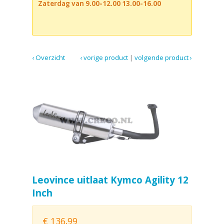
Zaterdag van 9.00-12.00 13.00-16.00
‹ Overzicht
‹ vorige product
|
volgende product ›
Leovince uitlaat Kymco Agility 12
Inch
€
136,99