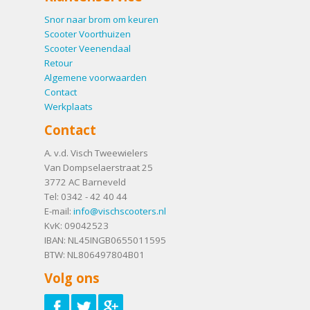
Snor naar brom om keuren
Scooter Voorthuizen
Scooter Veenendaal
Retour
Algemene voorwaarden
Contact
Werkplaats
Contact
A. v.d. Visch Tweewielers
Van Dompselaerstraat 25
3772 AC
Barneveld
Tel:
0342 - 42 40 44
E-mail:
info@vischscooters.nl
KvK: 09042523
IBAN: NL45INGB0655011595
BTW: NL806497804B01
Volg ons