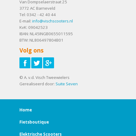
Van Dompselaerstraat 25
3772 AC
Barneveld
Tel:
0342 - 42 40 44
E-mail:
info@vischscooters.nl
KvK: 09042523
IBAN: NL45INGB0655011595
BTW: NL806497804B01
Volg ons
© A. v.d. Visch Tweewielers
Gerealiseerd door:
Suite Seven
Home
Fietsboutique
Elektrische Scooters