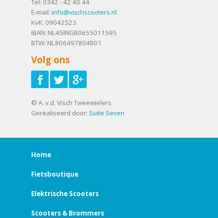
Tel:
0342 - 42 40 44
E-mail:
info@vischscooters.nl
KvK: 09042523
IBAN: NL45INGB0655011595
BTW: NL806497804B01
Volg ons
© A. v.d. Visch Tweewielers
Gerealiseerd door:
Suite Seven
Home
Fietsboutique
Elektrische Scooters
Scooters & Brommers