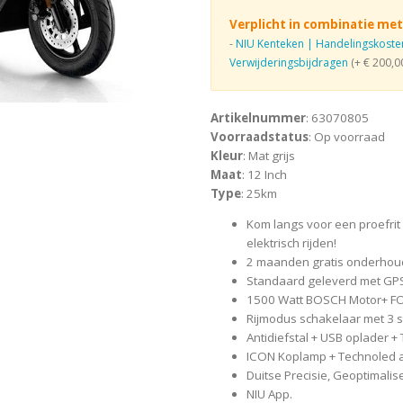
Verplicht in combinatie met
-
NIU Kenteken | Handelingskoste
Verwijderingsbijdragen
(+ € 200,0
Artikelnummer
: 63070805
Voorraadstatus
: Op voorraad
Kleur
: Mat grijs
Maat
: 12 Inch
Type
: 25km
Kom langs voor een proefrit
elektrisch rijden!
2 maanden gratis onderhou
Standaard geleverd met GPS
1500 Watt BOSCH Motor+ FOC
Rijmodus schakelaar met 3 s
Antidiefstal + USB oplader 
ICON Koplamp + Technoled ac
Duitse Precisie, Geoptimalis
NIU App.