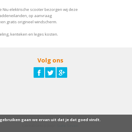
 Niu elektrische scooter bezorgen wij deze
e waddeneilanden, op aanvraag
 een gratis origineel windscherm.
ndeling, kenteken en leges kosten.
Volg ons
 gebruiken gaan we ervan uit dat je dat goed vindt.
Gerealiseerd door:
Suite Seven