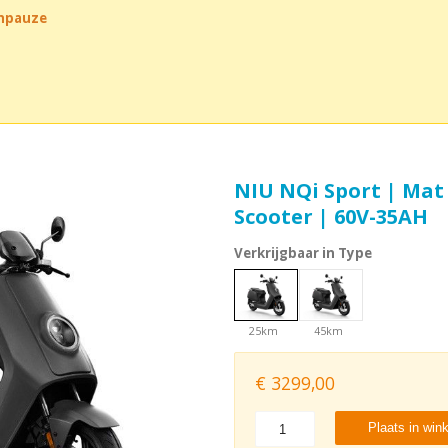
chpauze
NIU NQi Sport | Mat 
Scooter | 60V-35AH
Verkrijgbaar in Type
25km
45km
€
3299,00
Plaats in win