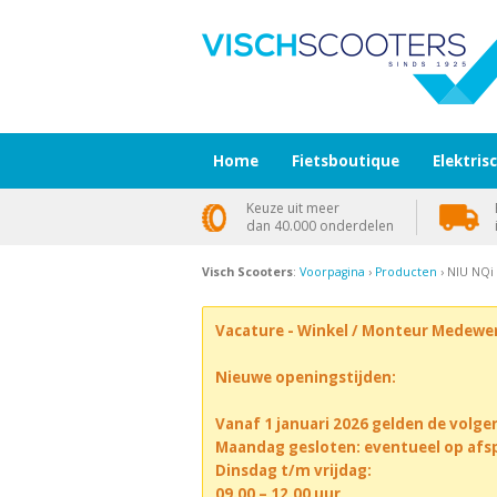
Home
Fietsboutique
Elektris
Keuze uit meer
dan 40.000 onderdelen
Visch Scooters
:
Voorpagina
›
Producten
› NIU NQi 
Vacature - Winkel / Monteur Medewe
Nieuwe openingstijden:
Vanaf 1 januari 2026 gelden de volge
Maandag gesloten: eventueel op afs
Dinsdag t/m vrijdag:
09.00 – 12.00 uur