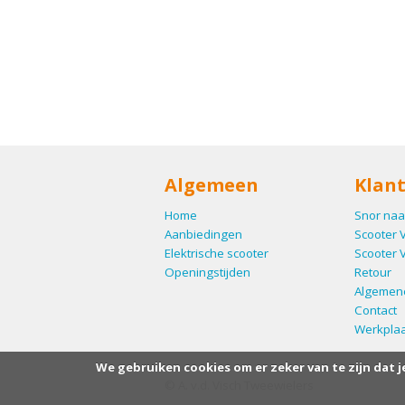
Algemeen
Klant
Home
Snor naa
Aanbiedingen
Scooter 
Elektrische scooter
Scooter 
Openingstijden
Retour
Algemen
Contact
Werkplaa
We gebruiken cookies om er zeker van te zijn dat j
© A. v.d. Visch Tweewielers