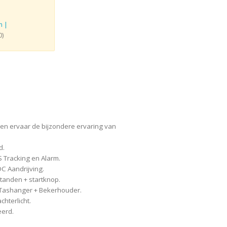
n |
0)
 en ervaar de bijzondere ervaring van
d.
 Tracking en Alarm.
 Aandrijving.
tanden + startknop.
+ Tashanger + Bekerhouder.
hterlicht.
eerd.