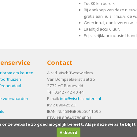
Tot 80 km bereik.
Bij aankoop van deze nieuwe
gratis aan huis. ( m.u.v. d
Geen inruil, dan leveren wij
Laadtijd accu 6 uur.
Prijs is rijklaar inclusief ha
enservice
Contact
r brom om keuren
A. v.d. Visch Tweewielers
Voorthuizen
Van Dompselaerstraat 25
Veenendaal
3772 AC
Barneveld
Tel:
0342 - 42 40 44
e voorwaarden
E-mail:
info@vischscooters.nl
KvK: 09042523
ts
IBAN: NL45INGB0655011595
BTW: NL806497804B01
e onze website zo goed mogelijk beleeft. Als je deze website blijft
Akkoord