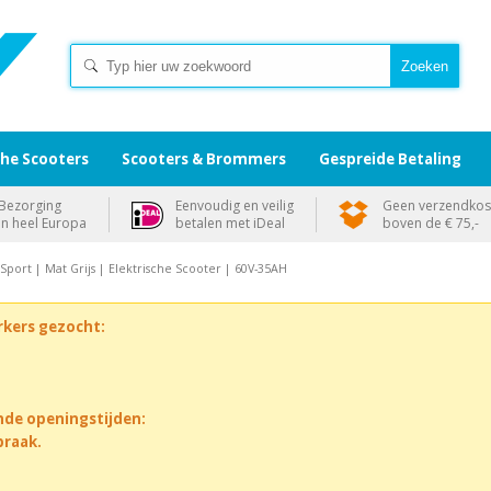
che Scooters
Scooters & Brommers
Gespreide Betaling
Bezorging
Eenvoudig en veilig
Geen verzendkos
in heel Europa
betalen met iDeal
boven de € 75,-
Sport | Mat Grijs | Elektrische Scooter | 60V-35AH
rkers gezocht:
nde openingstijden:
praak.