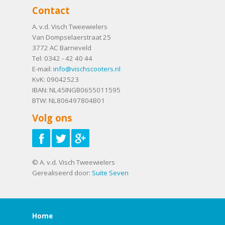
Contact
A. v.d. Visch Tweewielers
Van Dompselaerstraat 25
3772 AC
Barneveld
Tel:
0342 - 42 40 44
E-mail:
info@vischscooters.nl
KvK: 09042523
IBAN: NL45INGB0655011595
BTW: NL806497804B01
Volg ons
© A. v.d. Visch Tweewielers
Gerealiseerd door:
Suite Seven
Home