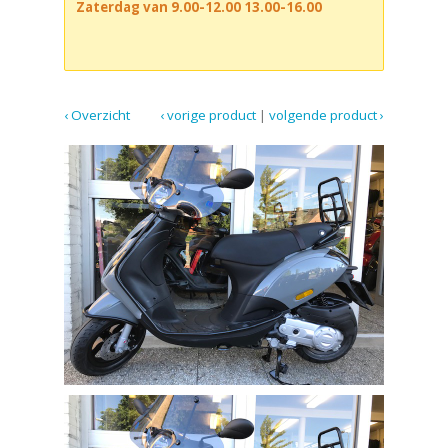
Zaterdag van 9.00-12.00 13.00-16.00
‹ Overzicht
‹ vorige product
|
volgende product ›