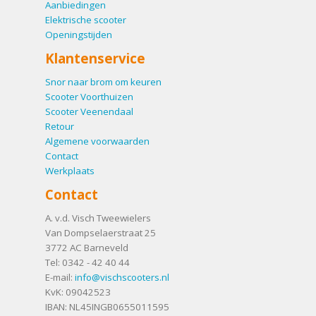
Aanbiedingen
Elektrische scooter
Openingstijden
Klantenservice
Snor naar brom om keuren
Scooter Voorthuizen
Scooter Veenendaal
Retour
Algemene voorwaarden
Contact
Werkplaats
Contact
A. v.d. Visch Tweewielers
Van Dompselaerstraat 25
3772 AC
Barneveld
Tel:
0342 - 42 40 44
E-mail:
info@vischscooters.nl
KvK: 09042523
IBAN: NL45INGB0655011595