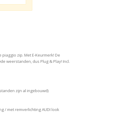
e piaggio zip. Met E-Keurmerk! De
e weerstanden, dus Plug & Play! Incl.
tanden zijn al ingebouwd)
ting / met remverlichting AUDI look