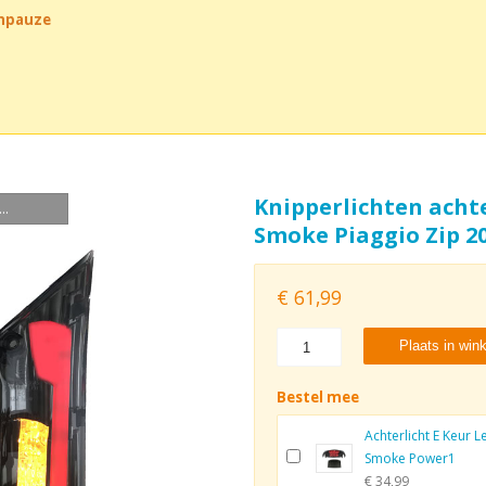
chpauze
Knipperlichten acht
..
Smoke Piaggio Zip 2
€
61,99
Plaats in win
Bestel mee
Achterlicht E Keur L
Smoke Power1
€ 34,99