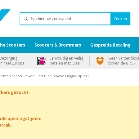
che Scooters
Scooters & Brommers
Gespreide Betaling
Bezorging
Eenvoudig en veilig
Geen verzendkos
in heel Europa
betalen met iDeal
boven de € 75,-
lichten achter Power1 Led Tube Smoke Piaggio Zip 2000
rkers gezocht:
nde openingstijden:
praak.