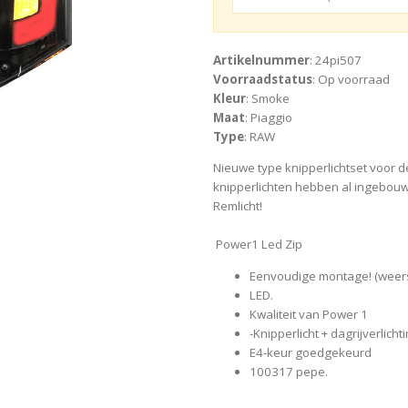
Artikelnummer
: 24pi507
Voorraadstatus
: Op voorraad
Kleur
: Smoke
Maat
: Piaggio
Type
: RAW
Nieuwe type knipperlichtset voor d
knipperlichten hebben al ingebouwd
Remlicht!
Power1 Led Zip
Eenvoudige montage! (weers
LED.
Kwaliteit van Power 1
-Knipperlicht + dagrijverlich
E4-keur goedgekeurd
100317 pepe.