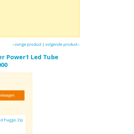
‹ vorige product
|
volgende product ›
er Power1 Led Tube
000
kelwagen
ed Piaggio Zip