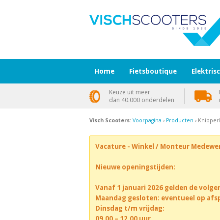
Home
Fietsboutique
Elektris
Keuze uit meer
dan 40.000 onderdelen
Visch Scooters
:
Voorpagina
›
Producten
› Knipper
Vacature - Winkel / Monteur Medewe
Nieuwe openingstijden:
Vanaf 1 januari 2026 gelden de volge
Maandag gesloten: eventueel op afs
Dinsdag t/m vrijdag:
09.00 – 12.00 uur