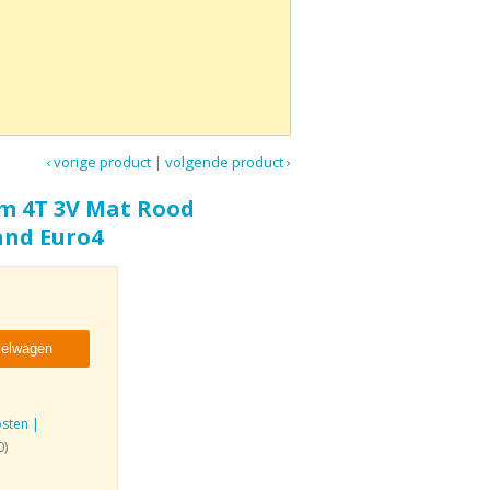
‹ vorige product
|
volgende product ›
om 4T 3V Mat Rood
and Euro4
kelwagen
sten |
0)