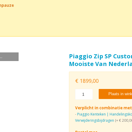
chpauze
Piaggio Zip SP Cust
..
Mooiste Van Nederl
€
1899,00
Plaats in win
Verplicht in combinatie met
-
Piaggio Kenteken | Handelingsko
Verwijderingsbijdragen
(+ € 200,0