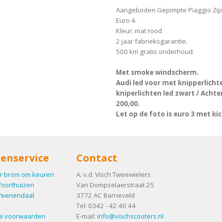
Aangeboden Gepimpte Piaggio Zip
Euro 4.
Kleur: mat rood
2 jaar fabrieksgarantie.
500 km gratis onderhoud.
Met smoke windscherm.
Audi led voor met knipperlichte
kniperlichten led zwart / Achterl
200,00.
Let op de foto is euro 3 met kic
enservice
Contact
r brom om keuren
A. v.d. Visch Tweewielers
Voorthuizen
Van Dompselaerstraat 25
Veenendaal
3772 AC
Barneveld
Tel:
0342 - 42 40 44
e voorwaarden
E-mail:
info@vischscooters.nl