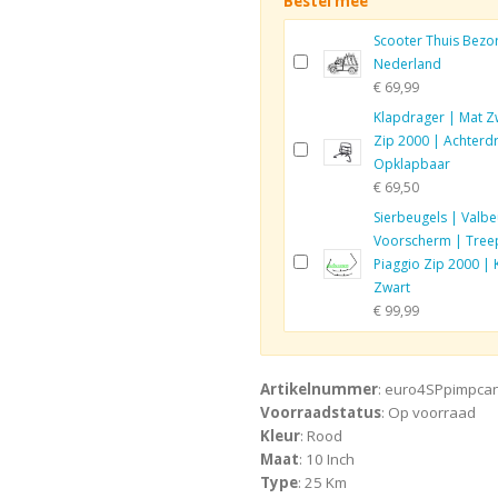
Bestel mee
Scooter Thuis Bezo
Nederland
€ 69,99
Klapdrager | Mat Z
Zip 2000 | Achterd
Opklapbaar
€ 69,50
Sierbeugels | Valbe
Voorscherm | Tree
Piaggio Zip 2000 | 
Zwart
€ 99,99
Artikelnummer
: euro4SPpimpca
Voorraadstatus
: Op voorraad
Kleur
: Rood
Maat
: 10 Inch
Type
: 25 Km