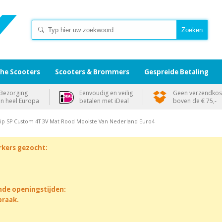
che Scooters
Scooters & Brommers
Gespreide Betaling
Bezorging
Eenvoudig en veilig
Geen verzendkos
in heel Europa
betalen met iDeal
boven de € 75,-
 Zip SP Custom 4T 3V Mat Rood Mooiste Van Nederland Euro4
rkers gezocht:
nde openingstijden:
praak.