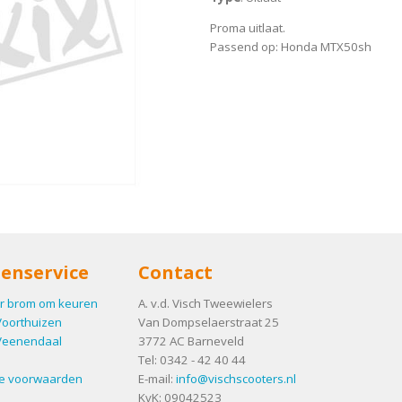
Proma uitlaat.
Passend op: Honda MTX50sh
enservice
Contact
r brom om keuren
A. v.d. Visch Tweewielers
Voorthuizen
Van Dompselaerstraat 25
Veenendaal
3772 AC
Barneveld
Tel:
0342 - 42 40 44
e voorwaarden
E-mail:
info@vischscooters.nl
KvK: 09042523