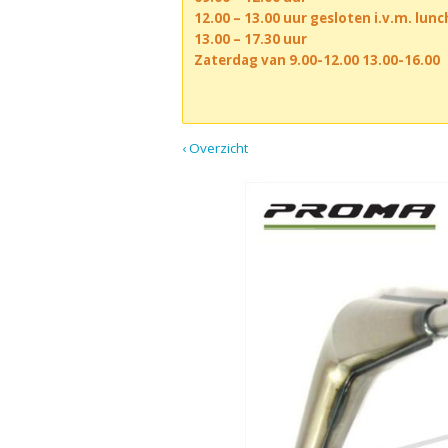
12.00 – 13.00 uur gesloten i.v.m. lun
13.00 – 17.30 uur
Zaterdag van 9.00-12.00 13.00-16.00
‹ Overzicht