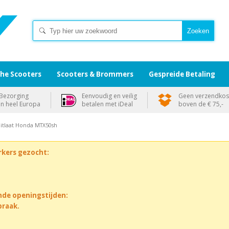
che Scooters
Scooters & Brommers
Gespreide Betaling
Bezorging
Eenvoudig en veilig
Geen verzendkos
in heel Europa
betalen met iDeal
boven de € 75,-
itlaat Honda MTX50sh
rkers gezocht:
nde openingstijden:
praak.