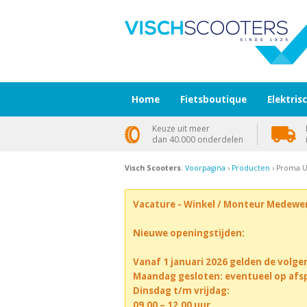
Home
Fietsboutique
Elektris
Keuze uit meer
dan 40.000 onderdelen
Visch Scooters
:
Voorpagina
›
Producten
› Proma U
Vacature - Winkel / Monteur Medewe
Nieuwe openingstijden:
Vanaf 1 januari 2026 gelden de volge
Maandag gesloten: eventueel op afs
Dinsdag t/m vrijdag:
09.00 – 12.00 uur