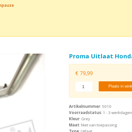
chpauze
Proma Uitlaat Hond
€
79,99
Plaats in win
Artikelnummer
: 5010
Voorraadstatus
: 1 - 3 werkdagen
Kleur
: Grey
Maat
: Niet van toepassing
Type
: Uitlaat