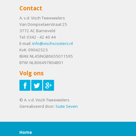
Contact
A. v.d. Visch Tweewielers
Van Dompselaerstraat 25
3772 AC
Barneveld
Tel:
0342 - 42 40 44
E-mail:
info@vischscooters.nl
KvK: 09042523
IBAN: NL45INGB0655011595
BTW: NL806497804B01
Volg ons
© A. v.d. Visch Tweewielers
Gerealiseerd door:
Suite Seven
Home