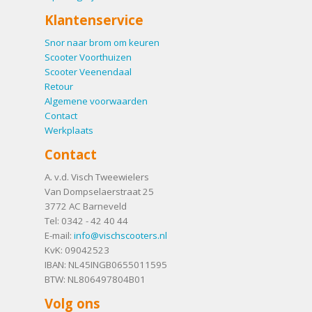
Klantenservice
Snor naar brom om keuren
Scooter Voorthuizen
Scooter Veenendaal
Retour
Algemene voorwaarden
Contact
Werkplaats
Contact
A. v.d. Visch Tweewielers
Van Dompselaerstraat 25
3772 AC
Barneveld
Tel:
0342 - 42 40 44
E-mail:
info@vischscooters.nl
KvK: 09042523
IBAN: NL45INGB0655011595
BTW: NL806497804B01
Volg ons