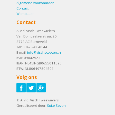
Algemene voorwaarden
Contact
Werkplaats
Contact
A. v.d. Visch Tweewielers
Van Dompselaerstraat 25
3772 AC
Barneveld
Tel:
0342 - 42 40 44
E-mail:
info@vischscooters.nl
KvK: 09042523
IBAN: NL45INGB0655011595
BTW: NL806497804B01
Volg ons
© A. v.d. Visch Tweewielers
Gerealiseerd door:
Suite Seven