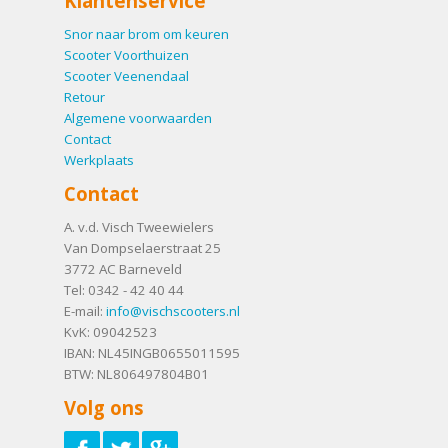
Klantenservice
Snor naar brom om keuren
Scooter Voorthuizen
Scooter Veenendaal
Retour
Algemene voorwaarden
Contact
Werkplaats
Contact
A. v.d. Visch Tweewielers
Van Dompselaerstraat 25
3772 AC
Barneveld
Tel:
0342 - 42 40 44
E-mail:
info@vischscooters.nl
KvK: 09042523
IBAN: NL45INGB0655011595
BTW: NL806497804B01
Volg ons