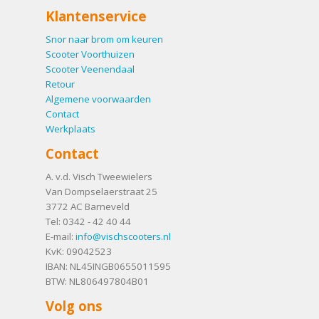
Klantenservice
Snor naar brom om keuren
Scooter Voorthuizen
Scooter Veenendaal
Retour
Algemene voorwaarden
Contact
Werkplaats
Contact
A. v.d. Visch Tweewielers
Van Dompselaerstraat 25
3772 AC
Barneveld
Tel:
0342 - 42 40 44
E-mail:
info@vischscooters.nl
KvK: 09042523
IBAN: NL45INGB0655011595
BTW: NL806497804B01
Volg ons