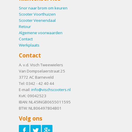
Snor naar brom om keuren
Scooter Voorthuizen
Scooter Veenendaal
Retour
Algemene voorwaarden
Contact
Werkplaats
Contact
A. v.d. Visch Tweewielers
Van Dompselaerstraat 25
3772 AC
Barneveld
Tel:
0342 - 42 40 44
E-mail:
info@vischscooters.nl
KvK: 09042523
IBAN: NL45INGB0655011595
BTW: NL806497804B01
Volg ons