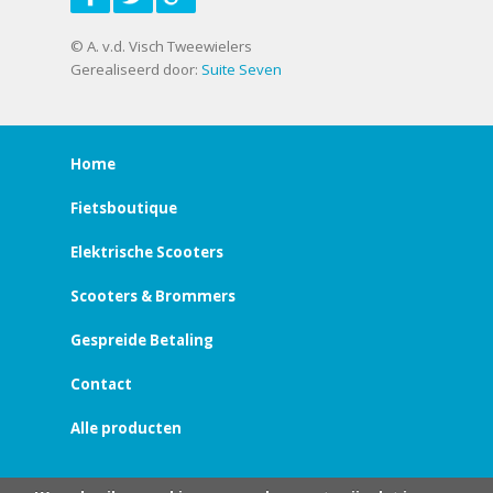
© A. v.d. Visch Tweewielers
Gerealiseerd door:
Suite Seven
Home
Fietsboutique
Elektrische Scooters
Scooters & Brommers
Gespreide Betaling
Contact
Alle producten