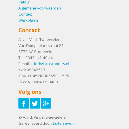
Retour
Algemene voorwaarden
Contact
Werkplaats
Contact
A. v.d. Visch Tweewielers
Van Dompselaerstraat 25
3772 AC
Barneveld
Tel:
0342 - 42 40 44
E-mail:
info@vischscooters.nl
KvK: 09042523
IBAN: NL45INGB0655011595
BTW: NL806497804B01
Volg ons
© A. v.d. Visch Tweewielers
Gerealiseerd door:
Suite Seven