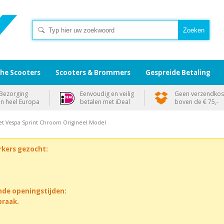
che Scooters
Scooters & Brommers
Gespreide Betaling
Bezorging
Eenvoudig en veilig
Geen verzendkos
in heel Europa
betalen met iDeal
boven de € 75,-
set Vespa Sprint Chroom Origineel Model
rkers gezocht:
nde openingstijden:
praak.