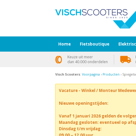
Home
Fietsboutique
Elektris
Keuze uit meer
dan 40.000 onderdelen
Visch Scooters
:
Voorpagina
›
Producten
› Spiegel
Vacature - Winkel / Monteur Medewe
Nieuwe openingstijden:
Vanaf 1 januari 2026 gelden de volge
Maandag gesloten: eventueel op afs
Dinsdag t/m vrijdag:
09.00 – 12.00 uur