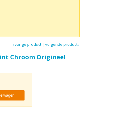
‹ vorige product
|
volgende product ›
rint Chroom Origineel
kelwagen