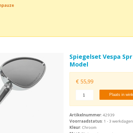
chpauze
Spiegelset Vespa Sp
Model
€
55,99
Plaats in win
Artikelnummer
: 42939
Voorraadstatus
: 1 - 3 werkdagen
Kleur
: Chroom