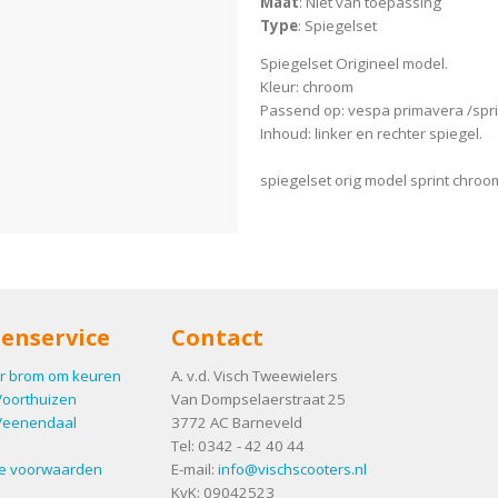
Maat
: Niet van toepassing
Type
: Spiegelset
Spiegelset Origineel model.
Kleur: chroom
Passend op: vespa primavera /spri
Inhoud: linker en rechter spiegel.
spiegelset orig model sprint chroo
enservice
Contact
r brom om keuren
A. v.d. Visch Tweewielers
Voorthuizen
Van Dompselaerstraat 25
Veenendaal
3772 AC
Barneveld
Tel:
0342 - 42 40 44
e voorwaarden
E-mail:
info@vischscooters.nl
KvK: 09042523