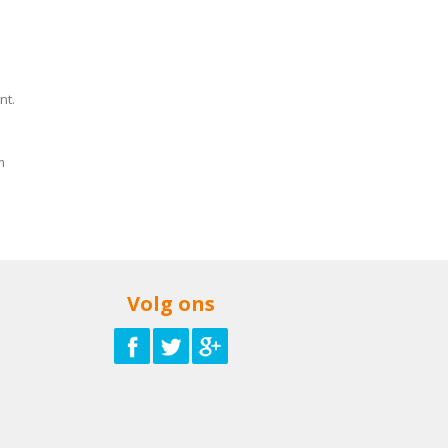
nt.
m
Volg ons