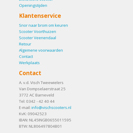
Openingstijden
Klantenservice
Snor naar brom om keuren
Scooter Voorthuizen
Scooter Veenendaal
Retour
Algemene voorwaarden
Contact
Werkplaats
Contact
A. v.d. Visch Tweewielers
Van Dompselaerstraat 25
3772 AC
Barneveld
Tel:
0342 - 42 40 44
E-mail:
info@vischscooters.nl
KvK: 09042523
IBAN: NL45INGB0655011595
BTW: NL806497804B01