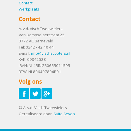
Contact
Werkplaats
Contact
A. v.d. Visch Tweewielers
Van Dompselaerstraat 25
3772 AC
Barneveld
Tel:
0342 - 42 40 44
E-mail:
info@vischscooters.nl
KvK: 09042523
IBAN: NL45INGB0655011595
BTW: NL806497804B01
Volg ons
© A. v.d. Visch Tweewielers
Gerealiseerd door:
Suite Seven