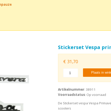
chpauze
Stickerset Vespa pr
€
31,70
Plaats in win
Artikelnummer
: 38911
Voorraadstatus
: Op voorraad
De Stickerset vespa Vespa Primave
scooters