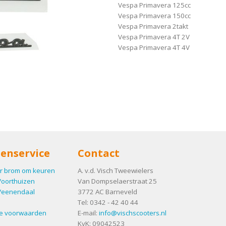
Vespa Primavera 125cc
Vespa Primavera 150cc
Vespa Primavera 2takt
Vespa Primavera 4T 2V
Vespa Primavera 4T 4V
enservice
Contact
r brom om keuren
A. v.d. Visch Tweewielers
Voorthuizen
Van Dompselaerstraat 25
Veenendaal
3772 AC
Barneveld
Tel:
0342 - 42 40 44
e voorwaarden
E-mail:
info@vischscooters.nl
KvK: 09042523