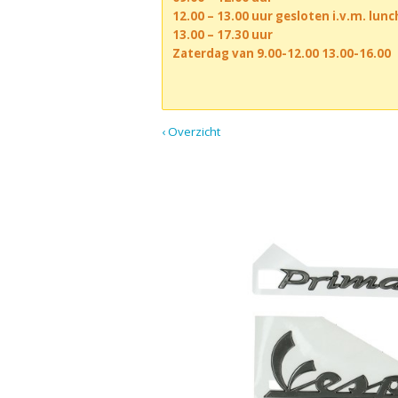
12.00 – 13.00 uur gesloten i.v.m. lun
13.00 – 17.30 uur
Zaterdag van 9.00-12.00 13.00-16.00
‹ Overzicht