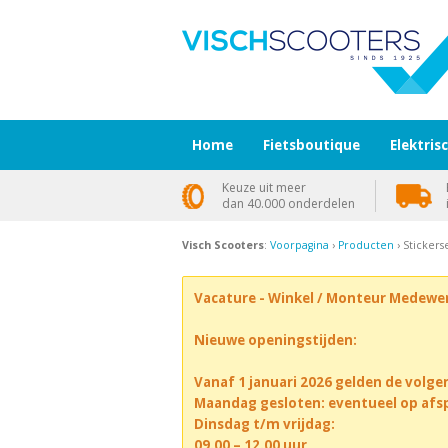
Home
Fietsboutique
Elektris
Keuze uit meer
dan 40.000 onderdelen
Visch Scooters
:
Voorpagina
›
Producten
› Sticker
Vacature - Winkel / Monteur Medewe
Nieuwe openingstijden:
Vanaf 1 januari 2026 gelden de volge
Maandag gesloten: eventueel op afs
Dinsdag t/m vrijdag:
09.00 – 12.00 uur