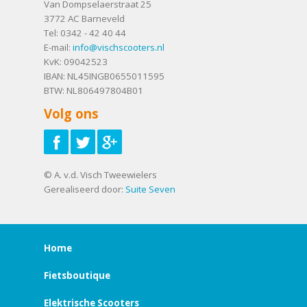
Van Dompselaerstraat 25
3772 AC
Barneveld
Tel:
0342 - 42 40 44
E-mail:
info@vischscooters.nl
KvK: 09042523
IBAN: NL45INGB0655011595
BTW: NL806497804B01
Volg ons
© A. v.d. Visch Tweewielers
Gerealiseerd door:
Suite Seven
Home
Fietsboutique
Elektrische Scooters