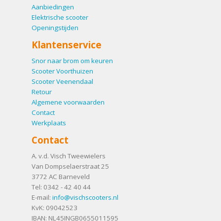
Aanbiedingen
Elektrische scooter
Openingstijden
Klantenservice
Snor naar brom om keuren
Scooter Voorthuizen
Scooter Veenendaal
Retour
Algemene voorwaarden
Contact
Werkplaats
Contact
A. v.d. Visch Tweewielers
Van Dompselaerstraat 25
3772 AC
Barneveld
Tel:
0342 - 42 40 44
E-mail:
info@vischscooters.nl
KvK: 09042523
IBAN: NL45INGB0655011595