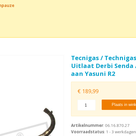
chpauze
Tecnigas / Techniga
Uitlaat Derbi Senda /
aan Yasuni R2
€
189,99
Plaats in win
Artikelnummer
: 06.16.870.27
Voorraadstatus
: 1 - 3 werkdagen