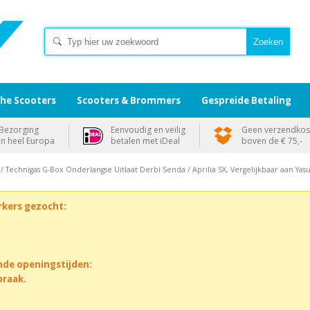
che Scooters
Scooters & Brommers
Gespreide Betaling
Bezorging
Eenvoudig en veilig
Geen verzendkos
in heel Europa
betalen met iDeal
boven de € 75,-
 / Technigas G-Box Onderlangse Uitlaat Derbi Senda / Aprilia SX, Vergelijkbaar aan Yas
rkers gezocht:
nde openingstijden:
praak.