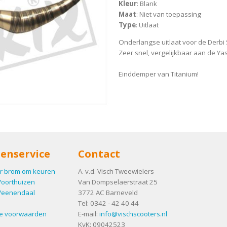
Kleur
: Blank
Maat
: Niet van toepassing
Type
: Uitlaat
Onderlangse uitlaat voor de Derbi
Zeer snel, vergelijkbaar aan de Yas
Einddemper van Titanium!
enservice
Contact
r brom om keuren
A. v.d. Visch Tweewielers
Voorthuizen
Van Dompselaerstraat 25
Veenendaal
3772 AC
Barneveld
Tel:
0342 - 42 40 44
e voorwaarden
E-mail:
info@vischscooters.nl
KvK: 09042523