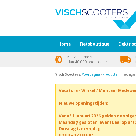
Home
Fietsboutique
Elektris
Keuze uit meer
dan 40.000 onderdelen
Visch Scooters
:
Voorpagina
›
Producten
› Tecnigas
Vacature - Winkel / Monteur Medewe
Nieuwe openingstijden:
Vanaf 1 januari 2026 gelden de volge
Maandag gesloten: eventueel op afs
Dinsdag t/m vrijdag:
09.00 – 12.00 uur