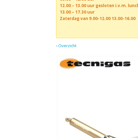
12.00 – 13.00 uur gesloten i.v.m. lun
13.00 – 17.30 uur
Zaterdag van 9.00-12.00 13.00-16.00
‹ Overzicht