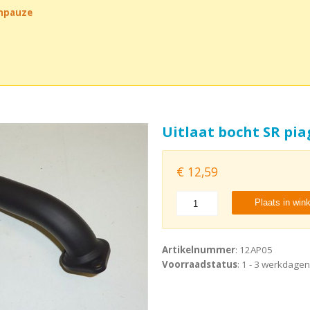
chpauze
Uitlaat bocht SR pi
€
12,59
Plaats in win
Artikelnummer
: 12AP05
Voorraadstatus
: 1 - 3 werkdagen