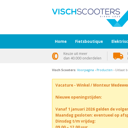
Home
Fietsboutique
Elektris
Keuze uit meer
dan 40.000 onderdelen
Visch Scooters
:
Voorpagina
›
Producten
› Uitlaat 
Vacature - Winkel / Monteur Medewe
Nieuwe openingstijden:
Vanaf 1 januari 2026 gelden de volge
Maandag gesloten: eventueel op afs
Dinsdag t/m vrijdag:
09.00 – 12.00 uur