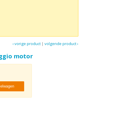
‹ vorige product
|
volgende product ›
aggio motor
kelwagen