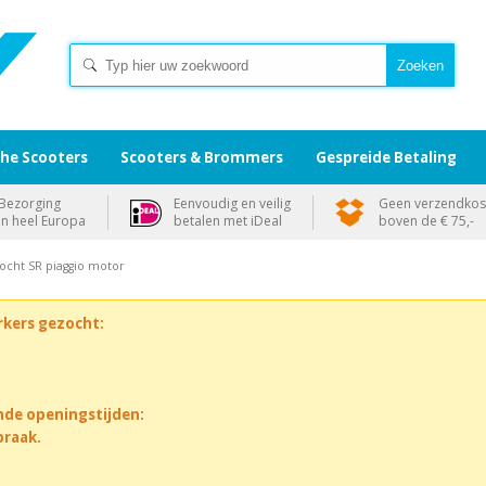
che Scooters
Scooters & Brommers
Gespreide Betaling
Bezorging
Eenvoudig en veilig
Geen verzendkos
in heel Europa
betalen met iDeal
boven de € 75,-
bocht SR piaggio motor
rkers gezocht:
nde openingstijden:
praak.