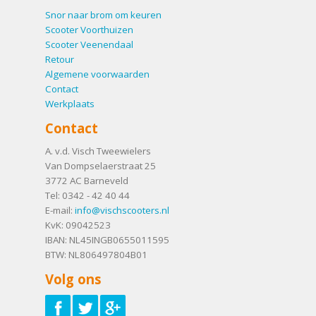
Snor naar brom om keuren
Scooter Voorthuizen
Scooter Veenendaal
Retour
Algemene voorwaarden
Contact
Werkplaats
Contact
A. v.d. Visch Tweewielers
Van Dompselaerstraat 25
3772 AC
Barneveld
Tel:
0342 - 42 40 44
E-mail:
info@vischscooters.nl
KvK: 09042523
IBAN: NL45INGB0655011595
BTW: NL806497804B01
Volg ons