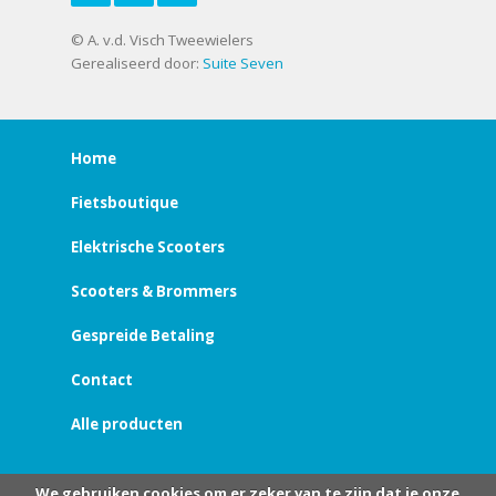
© A. v.d. Visch Tweewielers
Gerealiseerd door:
Suite Seven
Home
Fietsboutique
Elektrische Scooters
Scooters & Brommers
Gespreide Betaling
Contact
Alle producten
We gebruiken cookies om er zeker van te zijn dat je onze