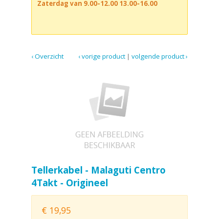
Zaterdag van 9.00-12.00 13.00-16.00
‹ Overzicht
‹ vorige product
|
volgende product ›
Tellerkabel - Malaguti Centro
4Takt - Origineel
€
19,95