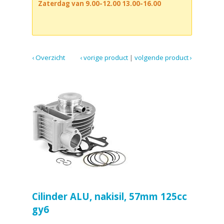
Zaterdag van 9.00-12.00 13.00-16.00
‹ Overzicht
‹ vorige product
|
volgende product ›
Cilinder ALU, nakisil, 57mm 125cc
gy6