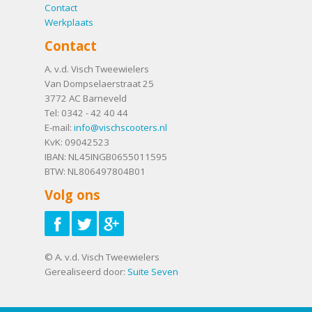
Contact
Werkplaats
Contact
A. v.d. Visch Tweewielers
Van Dompselaerstraat 25
3772 AC
Barneveld
Tel:
0342 - 42 40 44
E-mail:
info@vischscooters.nl
KvK: 09042523
IBAN: NL45INGB0655011595
BTW: NL806497804B01
Volg ons
© A. v.d. Visch Tweewielers
Gerealiseerd door:
Suite Seven