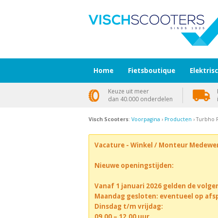
Home
Fietsboutique
Elektris
Keuze uit meer
dan 40.000 onderdelen
Visch Scooters
:
Voorpagina
›
Producten
› Turbho 
Vacature - Winkel / Monteur Medewe
Nieuwe openingstijden:
Vanaf 1 januari 2026 gelden de volge
Maandag gesloten: eventueel op afs
Dinsdag t/m vrijdag:
09.00 – 12.00 uur