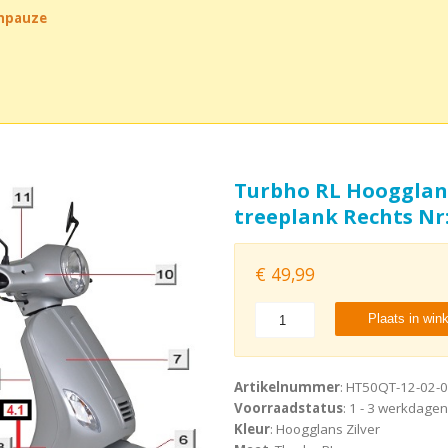
chpauze
Turbho RL Hoogglan
treeplank Rechts Nr:
€
49,99
Plaats in win
Artikelnummer
: HT50QT-12-02-0
Voorraadstatus
: 1 - 3 werkdagen
Kleur
: Hoogglans Zilver