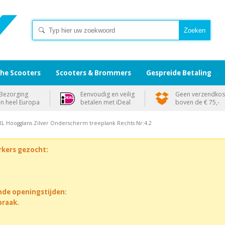
che Scooters
Scooters & Brommers
Gespreide Betaling
Bezorging
Eenvoudig en veilig
Geen verzendkos
in heel Europa
betalen met iDeal
boven de € 75,-
RL Hoogglans Zilver Onderscherm treeplank Rechts Nr:4.2
rkers gezocht:
nde openingstijden:
praak.