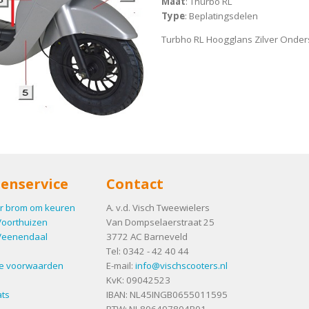
Maat
: Thurbo RL
Type
: Beplatingsdelen
Turbho RL Hoogglans Zilver Onders
enservice
Contact
r brom om keuren
A. v.d. Visch Tweewielers
Voorthuizen
Van Dompselaerstraat 25
Veenendaal
3772 AC
Barneveld
Tel:
0342 - 42 40 44
e voorwaarden
E-mail:
info@vischscooters.nl
KvK: 09042523
ts
IBAN: NL45INGB0655011595
BTW: NL806497804B01