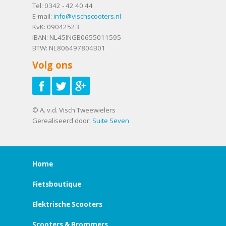
Tel:
0342 - 42 40 44
E-mail:
info@vischscooters.nl
KvK: 09042523
IBAN: NL45INGB0655011595
BTW: NL806497804B01
Volg ons
© A. v.d. Visch Tweewielers
Gerealiseerd door:
Suite Seven
Home
Fietsboutique
Elektrische Scooters
Scooters & Brommers