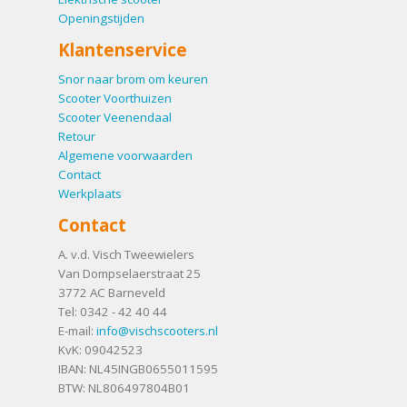
Openingstijden
Klantenservice
Snor naar brom om keuren
Scooter Voorthuizen
Scooter Veenendaal
Retour
Algemene voorwaarden
Contact
Werkplaats
Contact
A. v.d. Visch Tweewielers
Van Dompselaerstraat 25
3772 AC
Barneveld
Tel:
0342 - 42 40 44
E-mail:
info@vischscooters.nl
KvK: 09042523
IBAN: NL45INGB0655011595
BTW: NL806497804B01