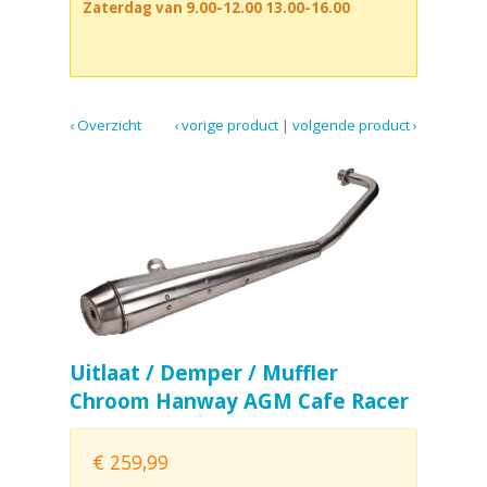
Zaterdag van 9.00-12.00 13.00-16.00
‹ Overzicht
‹ vorige product
|
volgende product ›
Uitlaat / Demper / Muffler
Chroom Hanway AGM Cafe Racer
€
259,99