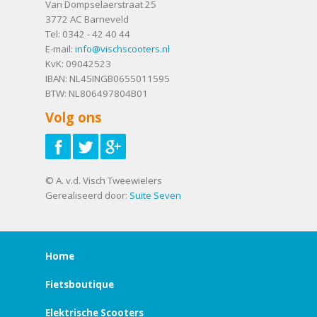
Van Dompselaerstraat 25
3772 AC
Barneveld
Tel:
0342 - 42 40 44
E-mail:
info@vischscooters.nl
KvK: 09042523
IBAN: NL45INGB0655011595
BTW: NL806497804B01
Volg ons
© A. v.d. Visch Tweewielers
Gerealiseerd door:
Suite Seven
Home
Fietsboutique
Elektrische Scooters