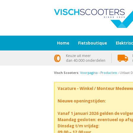
Home
Fietsboutique
Elektris
Keuze uit meer
dan 40.000 onderdelen
Visch Scooters
:
Voorpagina
›
Producten
› Uitlaat
Vacature - Winkel / Monteur Medewe
Nieuwe openingstijden:
Vanaf 1 januari 2026 gelden de volge
Maandag gesloten: eventueel op afs
Dinsdag t/m vrijdag:
09.00 – 12.00 uur