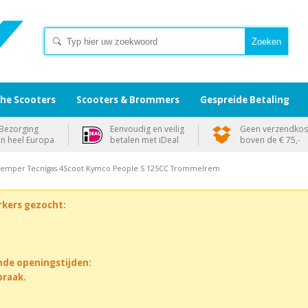
che Scooters
Scooters & Brommers
Gespreide Betaling
Bezorging
Eenvoudig en veilig
Geen verzendkos
in heel Europa
betalen met iDeal
boven de € 75,-
 Demper Tecnigas 4Scoot Kymco People S 125CC Trommelrem
rkers gezocht:
nde openingstijden:
praak.