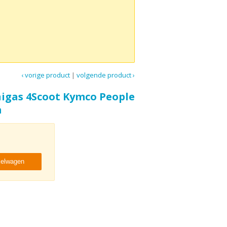
‹ vorige product
|
volgende product ›
igas 4Scoot Kymco People
m
kelwagen