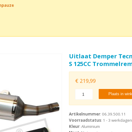
chpauze
Uitlaat Demper Tecn
S 125CC Trommelre
€
219,99
Plaats in win
Artikelnummer
: 06.39.500.11
Voorraadstatus
: 1 - 3 werkdagen
Kleur
: Aluminium