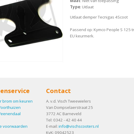
Maat
: Niet van toepassing
Type
: Uitlaat
Uitlaat demper Tecnigas 4Scoot
Passend op: Kymco People S 125 
EU keurmerk.
enservice
Contact
r brom om keuren
A. v.d. Visch Tweewielers
Voorthuizen
Van Dompselaerstraat 25
Veenendaal
3772 AC
Barneveld
Tel:
0342 - 42 40 44
e voorwaarden
E-mail:
info@vischscooters.nl
KvK: 09042523