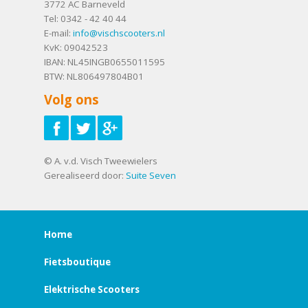
3772 AC
Barneveld
Tel:
0342 - 42 40 44
E-mail:
info@vischscooters.nl
KvK: 09042523
IBAN: NL45INGB0655011595
BTW: NL806497804B01
Volg ons
© A. v.d. Visch Tweewielers
Gerealiseerd door:
Suite Seven
Home
Fietsboutique
Elektrische Scooters