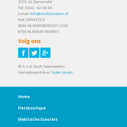
3772 AC
Barneveld
Tel:
0342 - 42 40 44
E-mail:
info@vischscooters.nl
KvK: 09042523
IBAN: NL45INGB0655011595
BTW: NL806497804B01
Volg ons
© A. v.d. Visch Tweewielers
Gerealiseerd door:
Suite Seven
Home
Fietsboutique
Elektrische Scooters