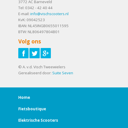
3772 AC
Barneveld
Tel:
0342 - 42 40 44
E-mail:
info@vischscooters.nl
KvK: 09042523
IBAN: NL45INGB0655011595
BTW: NL806497804B01
Volg ons
© A. v.d. Visch Tweewielers
Gerealiseerd door:
Suite Seven
Home
Fietsboutique
Elektrische Scooters