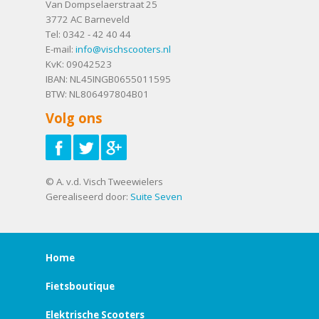
Van Dompselaerstraat 25
3772 AC
Barneveld
Tel:
0342 - 42 40 44
E-mail:
info@vischscooters.nl
KvK: 09042523
IBAN: NL45INGB0655011595
BTW: NL806497804B01
Volg ons
© A. v.d. Visch Tweewielers
Gerealiseerd door:
Suite Seven
Home
Fietsboutique
Elektrische Scooters