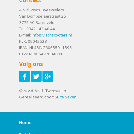
A. v.d. Visch Tweewielers
Van Dompselaerstraat 25
3772 AC
Barneveld
Tel:
0342 - 42 40 44
E-mail:
info@vischscooters.nl
KvK: 09042523
IBAN: NL45INGB0655011595
BTW: NL806497804B01
Volg ons
© A. v.d. Visch Tweewielers
Gerealiseerd door:
Suite Seven
Home