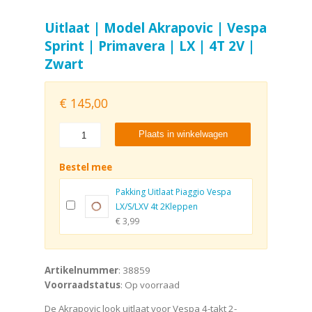
Uitlaat | Model Akrapovic | Vespa
Sprint | Primavera | LX | 4T 2V |
Zwart
€
145,00
Plaats in winkelwagen
Bestel mee
Pakking Uitlaat Piaggio Vespa
LX/S/LXV 4t 2Kleppen
€ 3,99
Artikelnummer
: 38859
Voorraadstatus
: Op voorraad
De Akrapovic look uitlaat voor Vespa 4-takt 2-