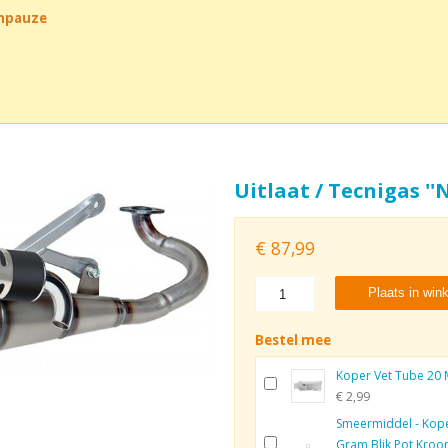
chpauze
Uitlaat / Tecnigas ''N
€
87,99
Plaats in win
Bestel mee
Koper Vet Tube 20 
€ 2,99
Smeermiddel - Kope
Gram Blik Pot Kroo