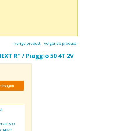
‹ vorige product
|
volgende product ›
EXT R'' / Piaggio 50 4T 2V
kelwagen
ML
rvet 600
n 34077