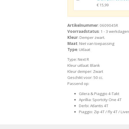
€ 15,99
Artikelnummer
: 0609045R
Voorraadstatus
: 1 - 3 werkdagen
Kleur
: Demper zwart.
Maat
: Niet van toepassing
Type
: Uitlaat
Type: Next R
Kleur uitlaat: Blank
Kleur demper: Zwart
Geschikt voor: 50 cc.
Passend op:
Gilera & Piaggio 4-Takt
Aprillia: Sportcity One 4T
Derbi: Atlantis 4T
Piaggio: Zip 4T / Fly 4T / Live