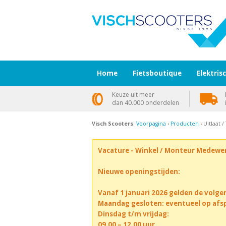
Home
Fietsboutique
Elektris
Keuze uit meer
dan 40.000 onderdelen
Visch Scooters
:
Voorpagina
›
Producten
› Uitlaat /
Vacature - Winkel / Monteur Medewe
Nieuwe openingstijden:
Vanaf 1 januari 2026 gelden de volge
Maandag gesloten: eventueel op afs
Dinsdag t/m vrijdag:
09.00 – 12.00 uur