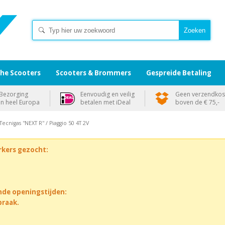
che Scooters
Scooters & Brommers
Gespreide Betaling
Bezorging
Eenvoudig en veilig
Geen verzendkos
in heel Europa
betalen met iDeal
boven de € 75,-
 Tecnigas ''NEXT R'' / Piaggio 50 4T 2V
rkers gezocht:
nde openingstijden:
praak.