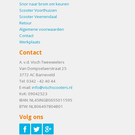
Snor naar brom om keuren
Scooter Voorthuizen
Scooter Veenendaal
Retour
Algemene voorwaarden
Contact
Werkplaats
Contact
A. v.d. Visch Tweewielers
Van Dompselaerstraat 25
3772 AC
Barneveld
Tel:
0342 - 42 40 44
E-mail:
info@vischscooters.nl
KvK: 09042523
IBAN: NL45INGB0655011595
BTW: NL806497804B01
Volg ons