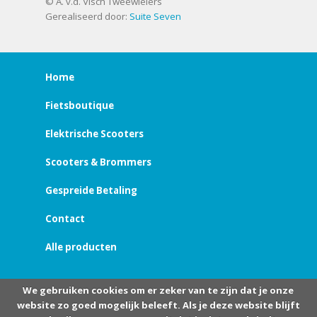
© A. v.d. Visch Tweewielers
Gerealiseerd door:
Suite Seven
Home
Fietsboutique
Elektrische Scooters
Scooters & Brommers
Gespreide Betaling
Contact
Alle producten
We gebruiken cookies om er zeker van te zijn dat je onze
website zo goed mogelijk beleeft. Als je deze website blijft