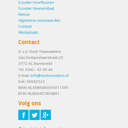
Scooter Voorthuizen
Scooter Veenendaal
Retour
Algemene voorwaarden
Contact
Werkplaats
Contact
A. v.d. Visch Tweewielers
Van Dompselaerstraat 25
3772 AC
Barneveld
Tel:
0342 - 42 40 44
E-mail:
info@vischscooters.nl
KvK: 09042523
IBAN: NL45INGB0655011595
BTW: NL806497804B01
Volg ons