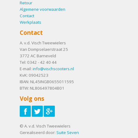
Retour
Algemene voorwaarden
Contact
Werkplaats
Contact
A. v.d. Visch Tweewielers
Van Dompselaerstraat 25
3772 AC
Barneveld
Tel:
0342 - 42 40 44
E-mail:
info@vischscooters.nl
KvK: 09042523
IBAN: NL45INGB0655011595
BTW: NL806497804B01
Volg ons
© A. v.d. Visch Tweewielers
Gerealiseerd door:
Suite Seven