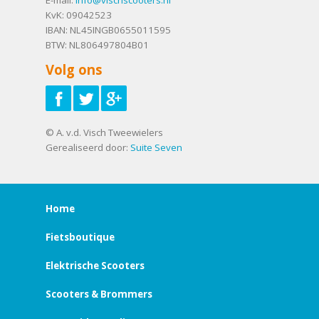
E-mail:
info@vischscooters.nl
KvK: 09042523
IBAN: NL45INGB0655011595
BTW: NL806497804B01
Volg ons
© A. v.d. Visch Tweewielers
Gerealiseerd door:
Suite Seven
Home
Fietsboutique
Elektrische Scooters
Scooters & Brommers