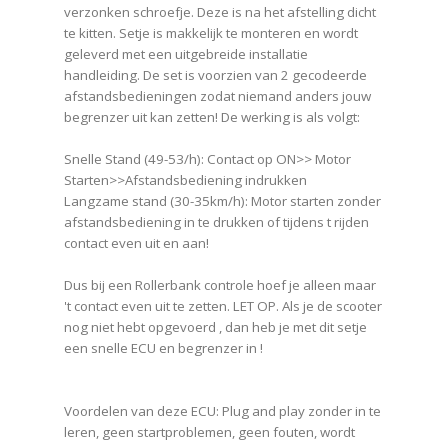
verzonken schroefje. Deze is na het afstelling dicht
te kitten. Setje is makkelijk te monteren en wordt
geleverd met een uitgebreide installatie
handleiding. De set is voorzien van 2 gecodeerde
afstandsbedieningen zodat niemand anders jouw
begrenzer uit kan zetten! De werking is als volgt:
Snelle Stand (49-53/h): Contact op ON>> Motor
Starten>>Afstandsbediening indrukken
Langzame stand (30-35km/h): Motor starten zonder
afstandsbediening in te drukken of tijdens t rijden
contact even uit en aan!
Dus bij een Rollerbank controle hoef je alleen maar
't contact even uit te zetten. LET OP. Als je de scooter
nog niet hebt opgevoerd , dan heb je met dit setje
een snelle ECU en begrenzer in !
Voordelen van deze ECU: Plug and play zonder in te
leren, geen startproblemen, geen fouten, wordt