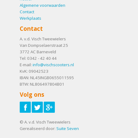
Algemene voorwaarden
Contact
Werkplaats
Contact
A. v.d. Visch Tweewielers
Van Dompselaerstraat 25
3772 AC
Barneveld
Tel:
0342 - 42 40 44
E-mail:
info@vischscooters.nl
KvK: 09042523
IBAN: NL45INGB0655011595
BTW: NL806497804B01
Volg ons
© A. v.d. Visch Tweewielers
Gerealiseerd door:
Suite Seven