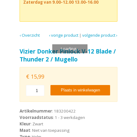
Zaterdag van 9.00-12.00 13.00-16.00
‹ Overzicht
‹ vorige product
|
volgende product ›
Loading...
Vizier Donker Pinlock V-12 Blade /
Thunder 2 / Mugello
€
15,99
Plaats in winkelwagen
Artikelnummer
: 183200422
Voorraadstatus
: 1 - 3 werkdagen
Kleur
: Zwart
Maat
: Niet van toepassing
Type
: Helm