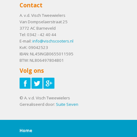
Contact
A. v.d. Visch Tweewielers
Van Dompselaerstraat 25
3772 AC
Barneveld
Tel:
0342 - 42 40 44
E-mail:
info@vischscooters.nl
KvK: 09042523
IBAN: NL45INGB0655011595
BTW: NL806497804B01
Volg ons
© A. v.d. Visch Tweewielers
Gerealiseerd door:
Suite Seven
Home