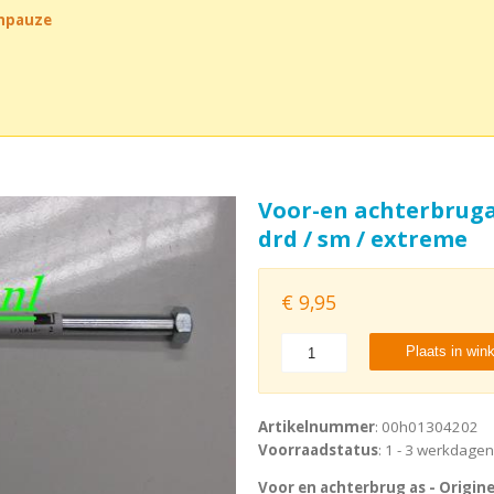
chpauze
Voor-en achterbruga
drd / sm / extreme
€
9,95
Plaats in win
Artikelnummer
: 00h01304202
Voorraadstatus
: 1 - 3 werkdagen
Voor en achterbrug as - Origine