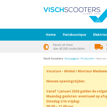
Home
Fietsboutique
Elektris
Keuze uit meer
dan 40.000 onderdelen
Visch Scooters
:
Voorpagina
›
Producten
› Voor-en
Vacature - Winkel / Monteur Medewe
Nieuwe openingstijden:
Vanaf 1 januari 2026 gelden de volge
Maandag gesloten: eventueel op afs
Dinsdag t/m vrijdag:
09.00 – 12.00 uur