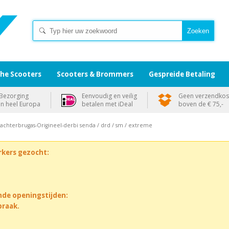
che Scooters
Scooters & Brommers
Gespreide Betaling
Bezorging
Eenvoudig en veilig
Geen verzendkos
in heel Europa
betalen met iDeal
boven de € 75,-
 achterbrugas-Origineel-derbi senda / drd / sm / extreme
rkers gezocht:
nde openingstijden:
praak.