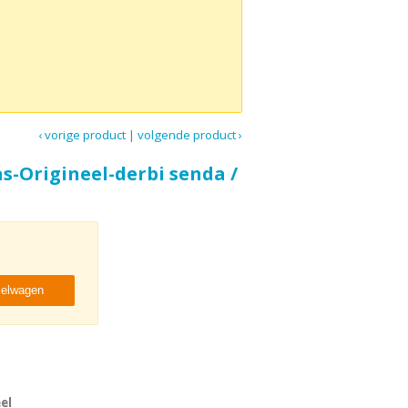
‹ vorige product
|
volgende product ›
s-Origineel-derbi senda /
kelwagen
el